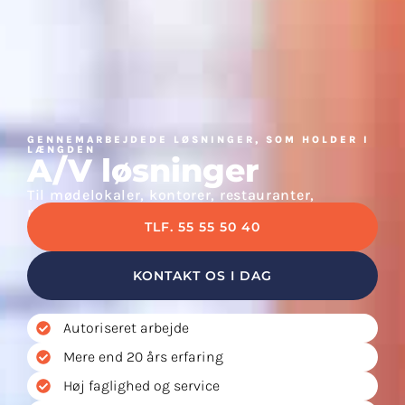
GENNEMARBEJDEDE LØSNINGER, SOM HOLDER I
LÆNGDEN
A/V løsninger
Til mødelokaler, kontorer, restauranter,
natklubber mv.
TLF. 55 55 50 40
KONTAKT OS I DAG
Autoriseret arbejde
Mere end 20 års erfaring
Høj faglighed og service