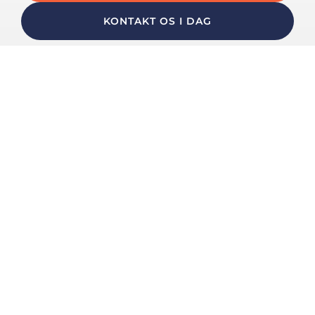
KONTAKT OS I DAG
Vores anmeldelser
Vi får 5 stjerner fra vores kunder
★★★★★
★★★★★
Fantastisk og lynhurtig service.
Vi havde en fejl på vores hfi-relæ som mundet ud at vores
målerskab begyndte at knase og slå gnistre, de var på
vores adresse inden for 40 min...