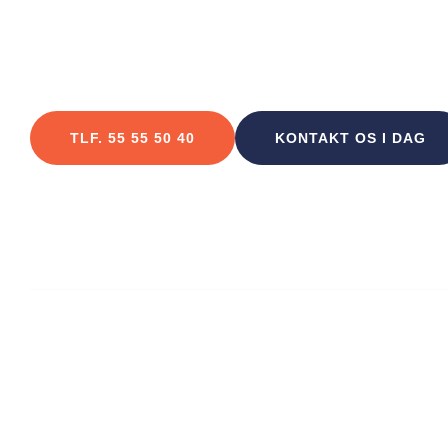
GENNEMARBEJDEDE LØSNINGER, SOM H
Erhverv
Vi leverer samlede løsninger fra den indlede
TLF. 55 55 50 40
KONTAKT OS I DAG
VORES KUNDE