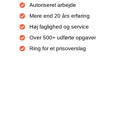
Autoriseret arbejde
b & Karriere
Kontakt
TLF. 55 55 50 40
Mere end 20 års erfaring
Høj faglighed og service
Over 500+ udførte opgaver
Ring for et prisoverslag
PÅ TRUSTPILOT