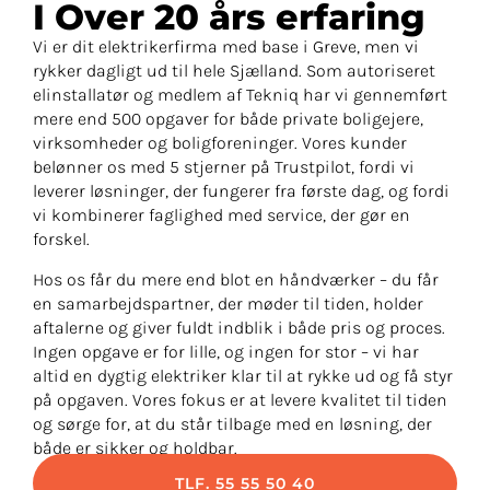
I Over 20 års erfaring​
Vi er dit elektrikerfirma med base i Greve, men vi
rykker dagligt ud til hele Sjælland. Som autoriseret
elinstallatør og medlem af Tekniq har vi gennemført
mere end 500 opgaver for både private boligejere,
virksomheder og boligforeninger. Vores kunder
belønner os med 5 stjerner på Trustpilot, fordi vi
leverer løsninger, der fungerer fra første dag, og fordi
vi kombinerer faglighed med service, der gør en
forskel.
Hos os får du mere end blot en håndværker – du får
en samarbejdspartner, der møder til tiden, holder
aftalerne og giver fuldt indblik i både pris og proces.
Ingen opgave er for lille, og ingen for stor – vi har
altid en dygtig elektriker klar til at rykke ud og få styr
på opgaven. Vores fokus er at levere kvalitet til tiden
og sørge for, at du står tilbage med en løsning, der
både er sikker og holdbar.
TLF. 55 55 50 40