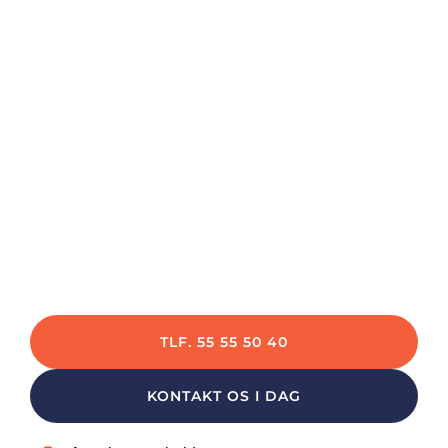
TOPANMELDT ELEKTRIKER FIRMA
Elektriker Hillerød
Har du brug for hjælp til dit el-arbejde? Vi har
flere års erfaring med alt fra vedligeholdelse til
større el-installationer
TLF. 55 55 50 40
KONTAKT OS I DAG