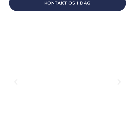
KONTAKT OS I DAG
Solcelle­tilslutninger
LÆS MERE