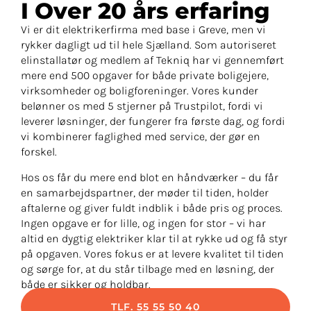
I Over 20 års erfaring​
Vi er dit elektrikerfirma med base i Greve, men vi
rykker dagligt ud til hele Sjælland. Som autoriseret
elinstallatør og medlem af Tekniq har vi gennemført
mere end 500 opgaver for både private boligejere,
virksomheder og boligforeninger. Vores kunder
belønner os med 5 stjerner på Trustpilot, fordi vi
leverer løsninger, der fungerer fra første dag, og fordi
vi kombinerer faglighed med service, der gør en
forskel.
Hos os får du mere end blot en håndværker – du får
en samarbejdspartner, der møder til tiden, holder
aftalerne og giver fuldt indblik i både pris og proces.
Ingen opgave er for lille, og ingen for stor – vi har
altid en dygtig elektriker klar til at rykke ud og få styr
på opgaven. Vores fokus er at levere kvalitet til tiden
og sørge for, at du står tilbage med en løsning, der
både er sikker og holdbar.
TLF. 55 55 50 40