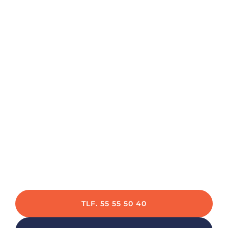
TOPANMELDT ELEKTRIKER FIRMA
Elektriker Roskilde
Har du brug for hjælp til dit el-arbejde? Vi har
flere års erfaring med alt fra vedligeholdelse til
større el-installationer
TLF. 55 55 50 40