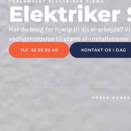
TOPANMELDT ELEKTRIKER FIRMA
Elektrike
Har du brug for hjælp til dit el-arbejde? Vi
vedligeholdelse til større el-installationer
TLF. 55 55 50 40
KONTAKT OS I DAG
VORES KUNDE