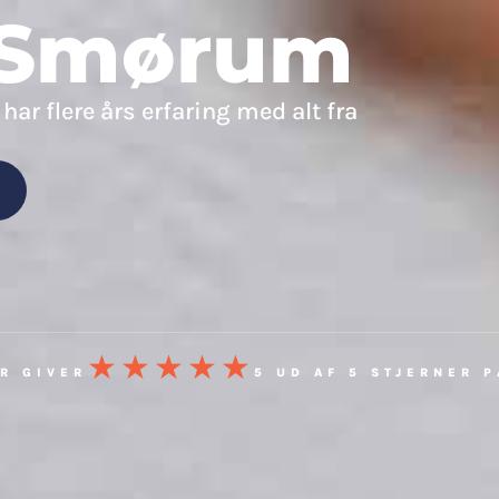
r Smørum
Forside
Elektriker
VVS
Om os
Jo
 har flere års erfaring med alt fra
★★★★★
R GIVER
5 UD AF 5 STJERNER 