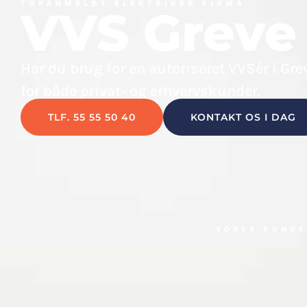
TOPANMELDT ELEKTRIKER FIRMA
VVS Greve
Har du brug for en autoriseret VVSér i Gre
for både privat- og erhvervskunder.
TLF. 55 55 50 40
KONTAKT OS I DAG
VORES KUNDE