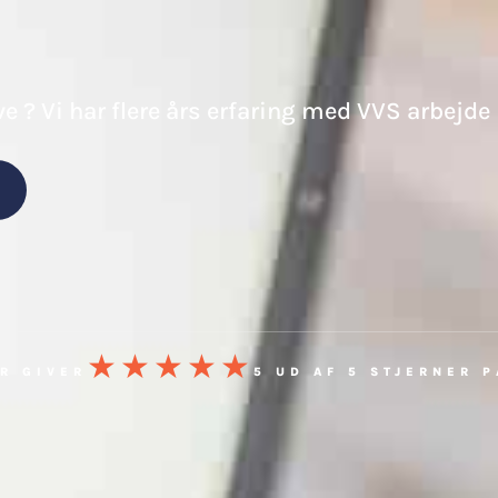
Forside
Elektriker
VVS
Om os
Jo
ve ? Vi har flere års erfaring med VVS arbejde
★★★★★
R GIVER
5 UD AF 5 STJERNER 