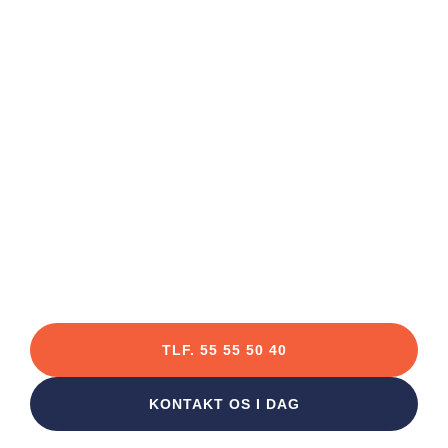
TOPANMELDT ELEKTRIKER FIRMA
VVS Kalundborg
Har du brug for en autoriseret VVSér i Kalundborg
? Vi har flere års erfaring med VVS arbejde for
både privat- og erhvervskunder.
TLF. 55 55 50 40
KONTAKT OS I DAG