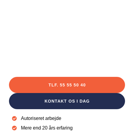
TOPANMELDT ELEKTRIKER FIRMA
Elektriker Jyllinge
Har du brug for hjælp til dit el-arbejde? Vi har
flere års erfaring med alt fra vedligeholdelse til
større el-installationer
TLF. 55 55 50 40
KONTAKT OS I DAG
Autoriseret arbejde
Mere end 20 års erfaring